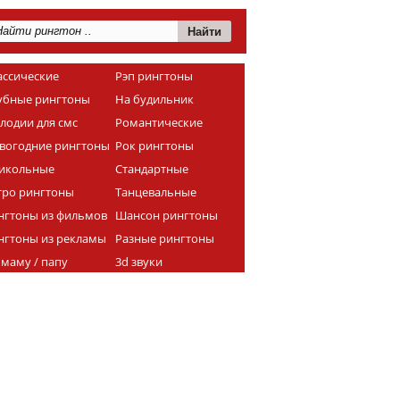
ассические
Рэп рингтоны
убные рингтоны
На будильник
лодии для смс
Романтические
вогодние рингтоны
Рок рингтоны
икольные
Стандартные
тро рингтоны
Танцевальные
нгтоны из фильмов
Шансон рингтоны
нгтоны из рекламы
Разные рингтоны
 маму / папу
3d звуки