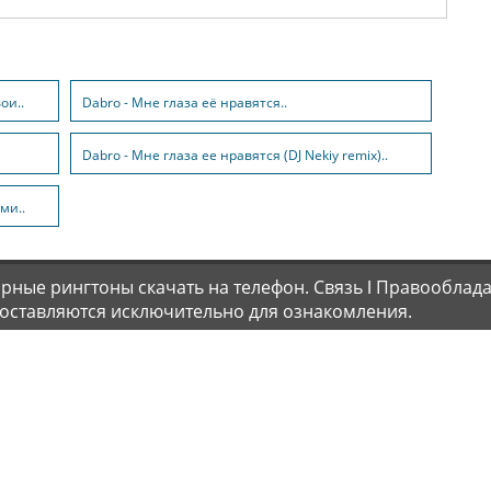
ои..
Dabro - Мне глаза её нравятся..
Dabro - Мне глаза ее нравятся (DJ Nekiy remix)..
ми..
лярные рингтоны скачать на телефон.
Связь
ǀ
Правооблада
оставляются исключительно для ознакомления.