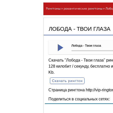
Рингтоны
»
романтические рингтоны
» Лобо
ЛОБОДА - ТВОИ ГЛАЗА
Лобода - Твои глаза
Скачать "Лобода - Твои глаза" ри
128 килобит / секунду, бесплатно
Kb.
Скачать рингтон
Страница рингтона
http://vip-ring
Поделиться в социальных сетях: