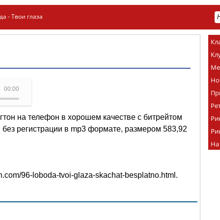
да - Твои глаза
Кл
Кл
Ме
Но
00:00
Пр
Ре
нгтон на телефон в хорошем качестве с битрейтом
Ри
 и без регистрации в mp3 формате, размером 583,92
Ри
На
ton.com/96-loboda-tvoi-glaza-skachat-besplatno.html
.